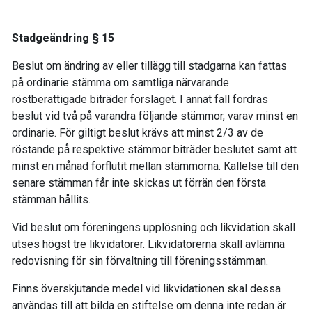
Stadgeändring § 15
Beslut om ändring av eller tillägg till stadgarna kan fattas
på ordinarie stämma om samtliga närvarande
röstberättigade biträder förslaget. I annat fall fordras
beslut vid två på varandra följande stämmor, varav minst en
ordinarie. För giltigt beslut krävs att minst 2/3 av de
röstande på respektive stämmor biträder beslutet samt att
minst en månad förflutit mellan stämmorna. Kallelse till den
senare stämman får inte skickas ut förrän den första
stämman hållits.
Vid beslut om föreningens upplösning och likvidation skall
utses högst tre likvidatorer. Likvidatorerna skall avlämna
redovisning för sin förvaltning till föreningsstämman.
Finns överskjutande medel vid likvidationen skal dessa
användas till att bilda en stiftelse om denna inte redan är